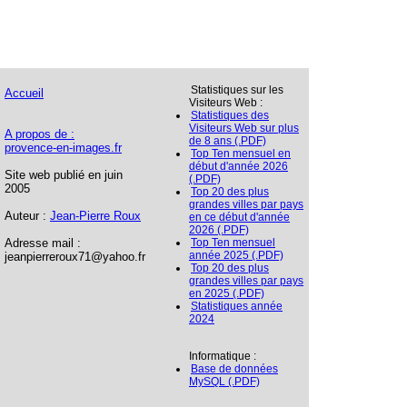
Statistiques sur les
Accueil
Visiteurs Web :
Statistiques des
Visiteurs Web sur plus
A propos de :
de 8 ans (.PDF)
provence-en-images.fr
Top Ten mensuel en
début d'année 2026
Site web publié en juin
(.PDF)
2005
Top 20 des plus
grandes villes par pays
Auteur :
Jean-Pierre Roux
en ce début d'année
2026 (.PDF)
Adresse mail :
Top Ten mensuel
année 2025 (.PDF)
jeanpierreroux71@yahoo.fr
Top 20 des plus
grandes villes par pays
en 2025 (.PDF)
Statistiques année
2024
Informatique :
Base de données
MySQL (.PDF)