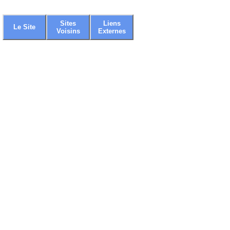
Sites
Liens
Le Site
Voisins
Externes