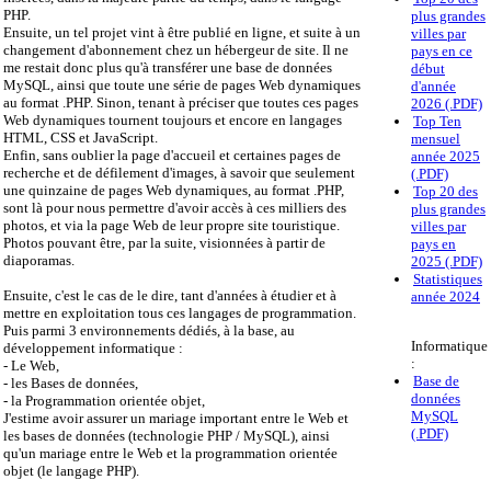
PHP.
plus grandes
Ensuite, un tel projet vint à être publié en ligne, et suite à un
villes par
changement d'abonnement chez un hébergeur de site. Il ne
pays en ce
me restait donc plus qu'à transférer une base de données
début
MySQL, ainsi que toute une série de pages Web dynamiques
d'année
au format .PHP. Sinon, tenant à préciser que toutes ces pages
2026 (.PDF)
Web dynamiques tournent toujours et encore en langages
Top Ten
HTML, CSS et JavaScript.
mensuel
Enfin, sans oublier la page d'accueil et certaines pages de
année 2025
recherche et de défilement d'images, à savoir que seulement
(.PDF)
une quinzaine de pages Web dynamiques, au format .PHP,
Top 20 des
sont là pour nous permettre d'avoir accès à ces milliers des
plus grandes
photos, et via la page Web de leur propre site touristique.
villes par
Photos pouvant être, par la suite, visionnées à partir de
pays en
diaporamas.
2025 (.PDF)
Statistiques
Ensuite, c'est le cas de le dire, tant d'années à étudier et à
année 2024
mettre en exploitation tous ces langages de programmation.
Puis parmi 3 environnements dédiés, à la base, au
Informatique
développement informatique :
:
- Le Web,
Base de
- les Bases de données,
données
- la Programmation orientée objet,
MySQL
J'estime avoir assurer un mariage important entre le Web et
(.PDF)
les bases de données (technologie PHP / MySQL), ainsi
qu'un mariage entre le Web et la programmation orientée
objet (le langage PHP).