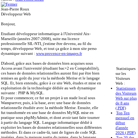
Jean-Pierre Roux
Développeur Web
Bonjour,
Etudiant développeur informatique à l'Université Aix-
Marseille (années 2007-2008), suite ma licence
professionnelle SIL-NTI, j'estime être devenu, au fil du
temps, développeur Web, et tout ça grâce à mon site perso
dynamique suivant :
www.provence-en-images.fr
D'abord, grâce aux bases de données bien acquises sous
Access avant l'université (étudiant bac+2 en Comptabilité),
Statistiques
ces bases de données relationnelles auront fini par être bien
sur les
remises au goût du jour via la méthode Merise et le langage
Visiteurs
SQL. Et, bien entendu, grâce à ce site Web, études et mise en
Web :
exploitation de la technologie dédiée au web dynamique
Statistiques
suivante : PHP & MySQL.
des Visiteurs
Et pour commencer, ce fut un projet à un stade local sous
Web sur plus
Wampserver, puis, à la base, avec une base de données
de 8 ans
relationnelle étudiée avec la méthode Merise. Ensuite, elle
(.PDF)
fut transformée en une base de données MySQL mise en
Top Ten
pratique sous phpMyAdmin, et dont avoir tant faite tourner
mensuel en
à partir du langage SQL. Langage informatique dédié à
début
exploiter les bases de données relationnelles sous différentes
d'année
méthodes. Et dans ce cadre-là, tant de lignes de code SQL
2026 (.PDF)
insérées, dans la majeure partie du temps, dans le langage
Top 20 des