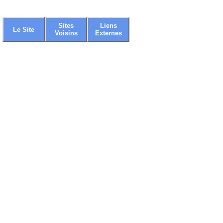
Sites
Liens
Le Site
Voisins
Externes