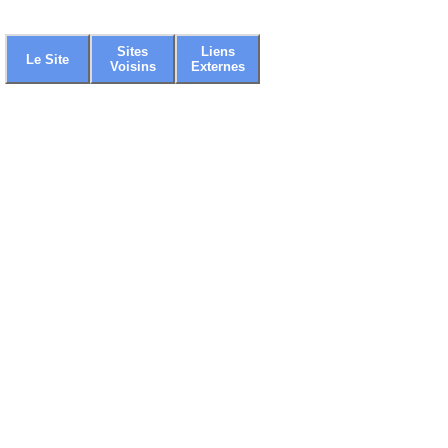
Sites
Liens
Le Site
Voisins
Externes