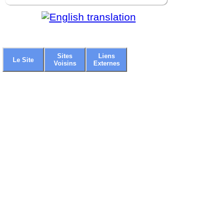
Sites
Liens
Le Site
Voisins
Externes