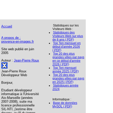
Statistiques sur les
Accueil
Visiteurs Web :
Statistiques des
Visiteurs Web sur plus
A propos de :
de 8 ans (.PDF)
provence-en-images.fr
Top Ten mensuel en
début d'année 2026
Site web publié en juin
(.PDF)
2005
Top 20 des plus
grandes villes par pays
Auteur :
Jean-Pierre Roux
en ce début d'année
2026 (.PDF)
Top Ten mensuel
Jean-Pierre Roux
année 2025 (.PDF)
Développeur Web
Top 20 des plus
grandes villes par pays
en 2025 (.PDF)
Bonjour,
Statistiques année
2024
Etudiant développeur
informatique à l'Université
Aix-Marseille (années
Informatique :
2007-2008), suite ma
Base de données
licence professionnelle
MySQL (.PDF)
SIL-NTI, j'estime être
devenu, au fil du temps,