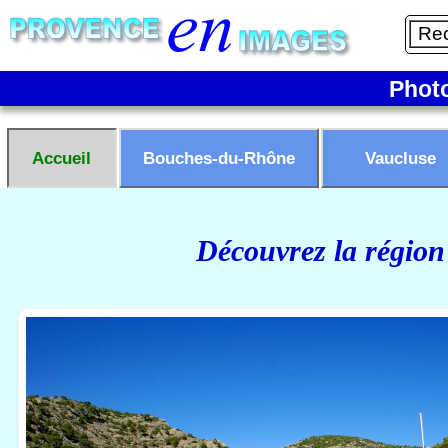
Phot
Accueil
Bouches-du-Rhône
Vaucluse
Découvrez la région