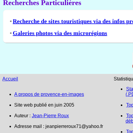
Recherches Particulières
Recherche de sites touristiques via des infos pr
*
Galeries photos via des microrégions
*
Accueil
Statistiq
Sta
A propos de provence-en-images
(.P
Site web publié en juin 2005
To
Auteur :
Jean-Pierre Roux
Top
déb
Adresse mail :
jeanpierreroux71@yahoo.fr
To