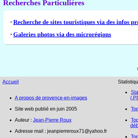
Recherches Particulières
Recherche de sites touristiques via des infos pr
*
Galeries photos via des microrégions
*
Accueil
Statistiq
Sta
A propos de provence-en-images
(.P
Site web publié en juin 2005
To
Auteur :
Jean-Pierre Roux
Top
déb
Adresse mail :
jeanpierreroux71@yahoo.fr
To