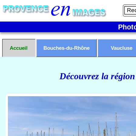
Phot
Accueil
Bouches-du-Rhône
Vaucluse
Découvrez la région