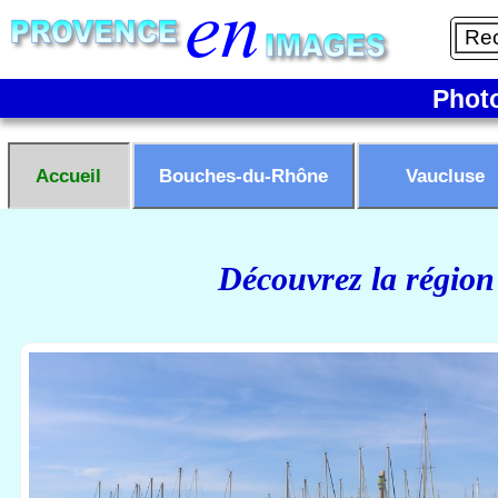
Phot
Accueil
Bouches-du-Rhône
Vaucluse
Découvrez la région