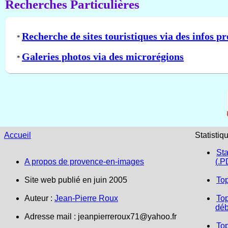
Recherches Particulières
Recherche de sites touristiques via des infos pr
*
Galeries photos via des microrégions
*
Accueil
Statistiq
Sta
A propos de provence-en-images
(.P
Site web publié en juin 2005
To
Auteur :
Jean-Pierre Roux
Top
déb
Adresse mail :
jeanpierreroux71@yahoo.fr
To