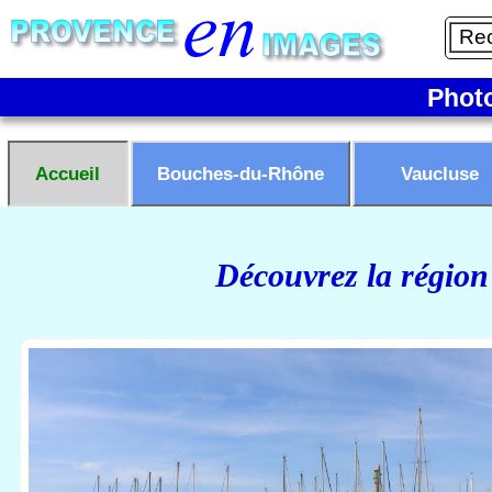
Phot
Accueil
Bouches-du-Rhône
Vaucluse
Découvrez la région