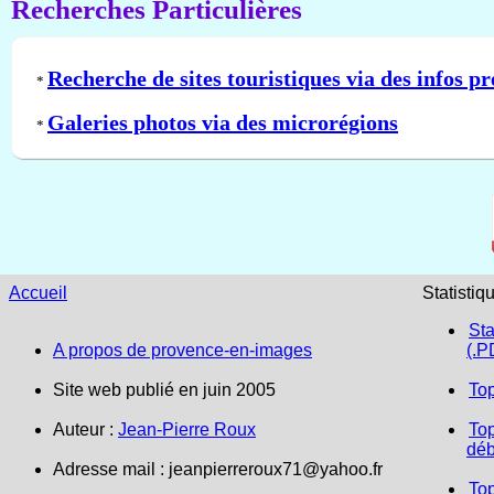
Recherches Particulières
Recherche de sites touristiques via des infos pr
*
Galeries photos via des microrégions
*
Accueil
Statistiq
Sta
A propos de provence-en-images
(.P
Site web publié en juin 2005
To
Auteur :
Jean-Pierre Roux
Top
déb
Adresse mail :
jeanpierreroux71@yahoo.fr
To