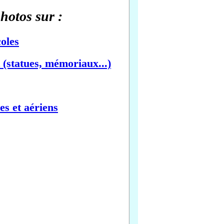
photos sur :
oles
(statues, mémoriaux...)
es et aériens