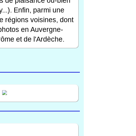
rts de plaisance ou-bien
...). Enfin, parmi une
e régions voisines, dont
 photos en Auvergne-
ôme et de l'Ardèche.