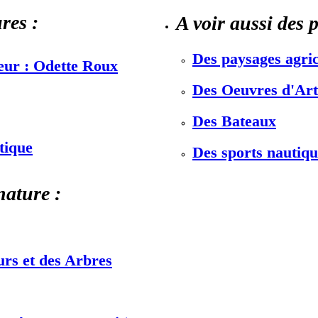
res :
A voir aussi des 
Des paysages agric
teur : Odette Roux
Des Oeuvres d'Art 
Des Bateaux
stique
Des sports nautiqu
nature :
urs et des Arbres