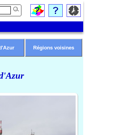
d'Azur
Régions voisines
 d'Azur