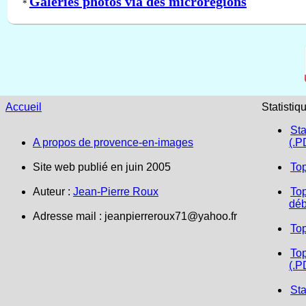
Galeries photos via des microrégions
*
Accueil
Statistiq
Sta
A propos de provence-en-images
(.P
Site web publié en juin 2005
To
Auteur :
Jean-Pierre Roux
Top
déb
Adresse mail :
jeanpierreroux71@yahoo.fr
To
Top
(.P
Sta