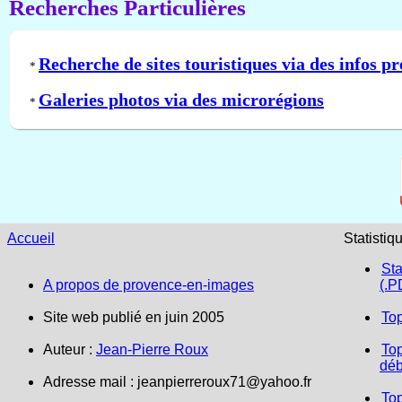
Recherches Particulières
Recherche de sites touristiques via des infos pr
*
Galeries photos via des microrégions
*
Accueil
Statistiq
Sta
A propos de provence-en-images
(.P
Site web publié en juin 2005
To
Auteur :
Jean-Pierre Roux
Top
déb
Adresse mail :
jeanpierreroux71@yahoo.fr
To