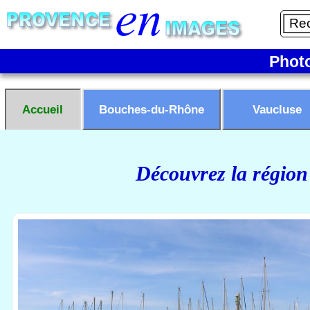
Phot
Accueil
Bouches-du-Rhône
Vaucluse
Découvrez la région