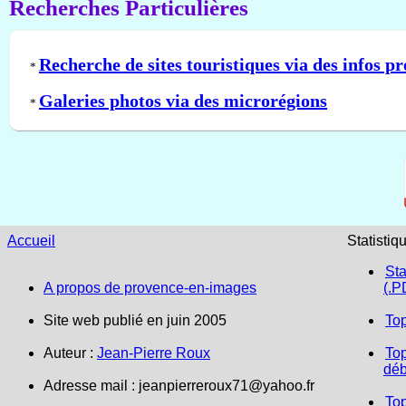
Recherches Particulières
Recherche de sites touristiques via des infos pr
*
Galeries photos via des microrégions
*
Accueil
Statistiq
Sta
A propos de provence-en-images
(.P
Site web publié en juin 2005
To
Auteur :
Jean-Pierre Roux
Top
déb
Adresse mail :
jeanpierreroux71@yahoo.fr
To