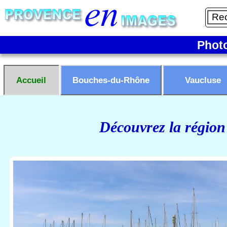
Phot
Accueil
Bouches-du-Rhône
Vaucluse
Découvrez la région