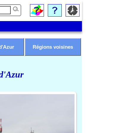
d'Azur
Régions voisines
 d'Azur