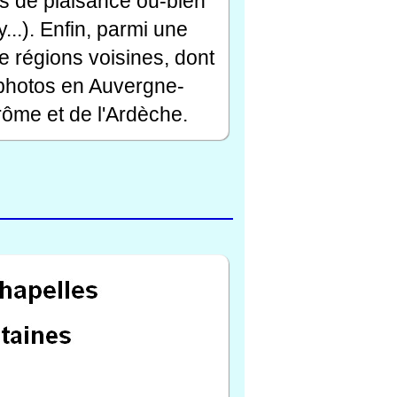
rts de plaisance ou-bien
...). Enfin, parmi une
e régions voisines, dont
 photos en Auvergne-
ôme et de l'Ardèche.