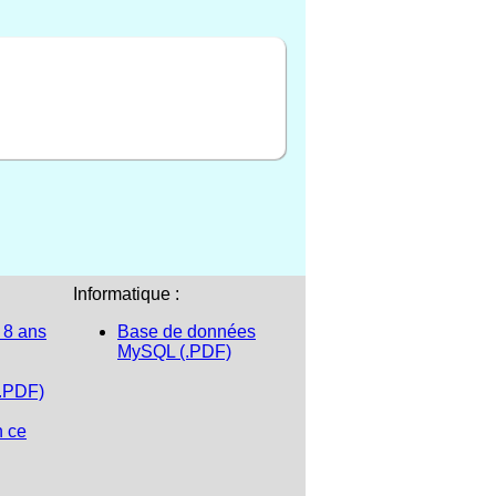
Informatique :
 8 ans
Base de données
MySQL (.PDF)
(.PDF)
n ce