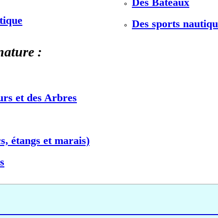
Des Bateaux
stique
Des sports nautiqu
nature :
urs et des Arbres
s, étangs et marais)
s