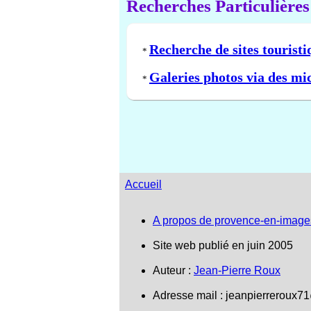
Recherches Particulières
Recherche de sites touristi
*
Galeries photos via des mi
*
Accueil
A propos de provence-en-image
Site web publié en juin 2005
Auteur :
Jean-Pierre Roux
Adresse mail :
jeanpierreroux7