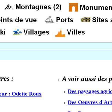
res :
A voir aussi des 
Des paysages agric
teur : Odette Roux
Des Oeuvres d'Art 