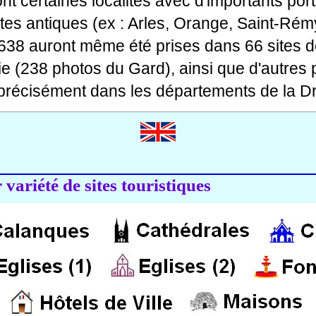
 dont certaines localités avec d'importants po
ites antiques (ex : Arles, Orange, Saint-Rémy
 638 auront même été prises dans 66 sites d
ie (238 photos du Gard), ainsi que d'autres
précisément dans les départements de la Dr
variété de sites touristiques