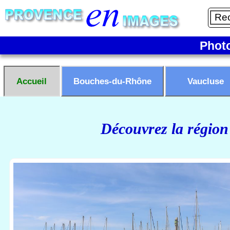
Phot
Accueil
Bouches-du-Rhône
Vaucluse
Découvrez la région