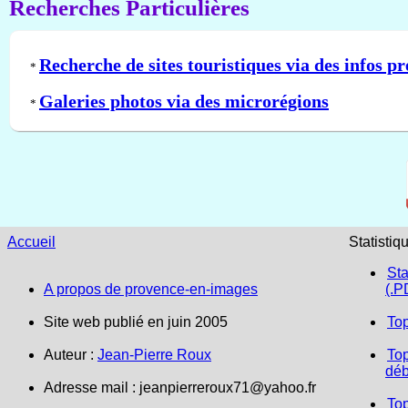
Recherches Particulières
Recherche de sites touristiques via des infos pr
*
Galeries photos via des microrégions
*
Accueil
Statistiq
Sta
A propos de provence-en-images
(.P
Site web publié en juin 2005
To
Auteur :
Jean-Pierre Roux
Top
déb
Adresse mail :
jeanpierreroux71@yahoo.fr
To