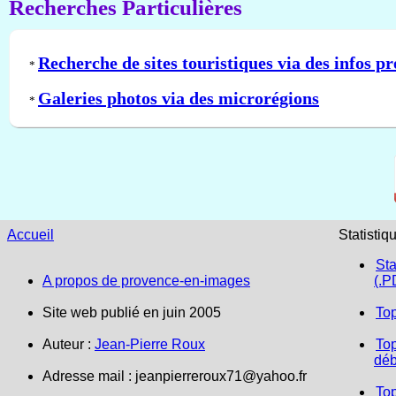
Recherches Particulières
Recherche de sites touristiques via des infos pr
*
Galeries photos via des microrégions
*
Accueil
Statistiq
Sta
A propos de provence-en-images
(.P
Site web publié en juin 2005
To
Auteur :
Jean-Pierre Roux
Top
déb
Adresse mail :
jeanpierreroux71@yahoo.fr
To