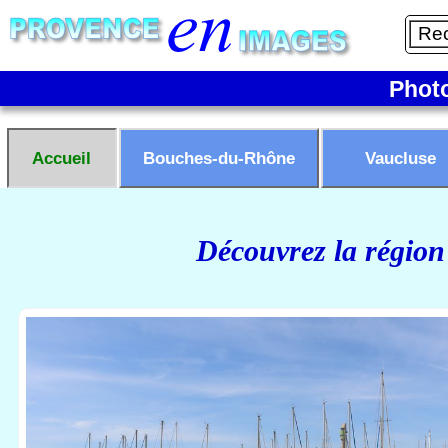
Phot
Accueil
Bouches-du-Rhône
Vaucluse
Découvrez la région