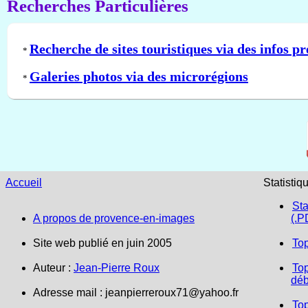
Recherches Particulières
Recherche de sites touristiques via des infos pr
*
Galeries photos via des microrégions
*
Accueil
Statistiq
Sta
A propos de provence-en-images
(.P
Site web publié en juin 2005
To
Auteur :
Jean-Pierre Roux
Top
déb
Adresse mail :
jeanpierreroux71@yahoo.fr
To