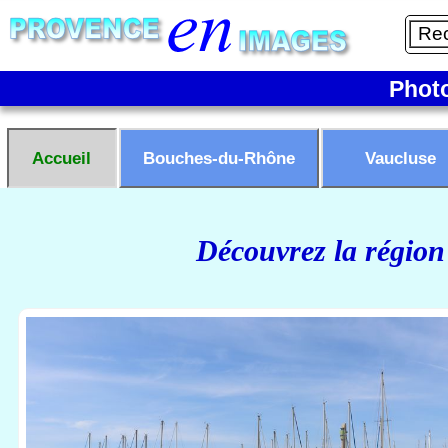
Phot
Accueil
Bouches-du-Rhône
Vaucluse
Découvrez la région