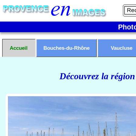
Phot
Accueil
Bouches-du-Rhône
Vaucluse
Découvrez la région