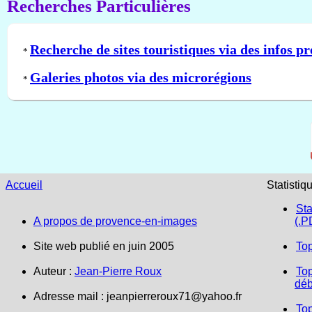
Recherches Particulières
Recherche de sites touristiques via des infos pr
*
Galeries photos via des microrégions
*
Accueil
Statistiq
Sta
A propos de provence-en-images
(.P
Site web publié en juin 2005
To
Auteur :
Jean-Pierre Roux
Top
déb
Adresse mail :
jeanpierreroux71@yahoo.fr
To