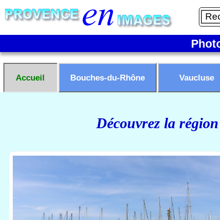
Phot
Accueil
Bouches-du-Rhône
Vaucluse
Découvrez la région