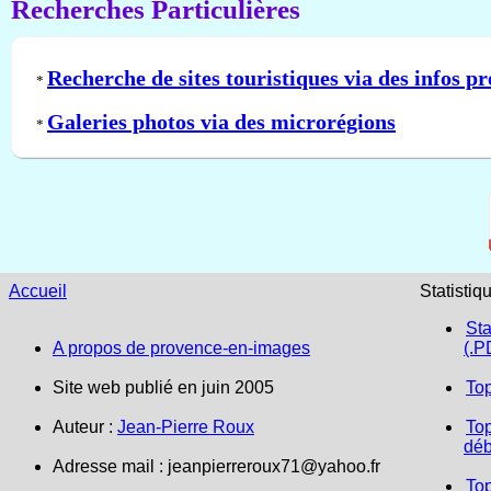
Recherches Particulières
Recherche de sites touristiques via des infos pr
*
Galeries photos via des microrégions
*
Accueil
Statistiq
Sta
A propos de provence-en-images
(.P
Site web publié en juin 2005
To
Auteur :
Jean-Pierre Roux
Top
déb
Adresse mail :
jeanpierreroux71@yahoo.fr
To