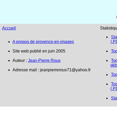
Accueil
Statistiq
Sta
A propos de provence-en-images
(.P
Site web publié en juin 2005
To
Auteur :
Jean-Pierre Roux
Top
déb
Adresse mail :
jeanpierreroux71@yahoo.fr
To
Top
(.P
Sta