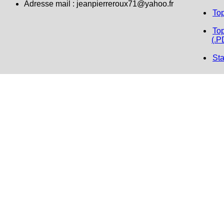
Adresse mail :
jeanpierreroux71@yahoo.fr
To
Top
(.P
Sta