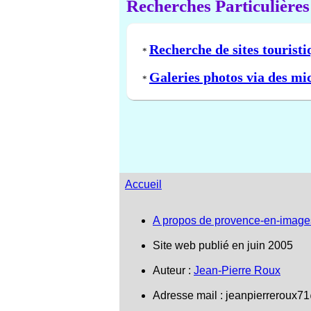
Recherches Particulières
Recherche de sites touristi
*
Galeries photos via des mi
*
Accueil
A propos de provence-en-image
Site web publié en juin 2005
Auteur :
Jean-Pierre Roux
Adresse mail :
jeanpierreroux7