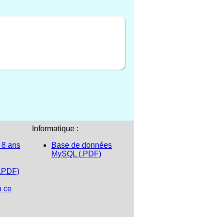
Informatique :
 8 ans
Base de données
MySQL (.PDF)
(.PDF)
n ce