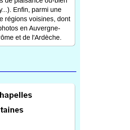
rts de plaisance ou-bien
...). Enfin, parmi une
e régions voisines, dont
 photos en Auvergne-
ôme et de l'Ardèche.