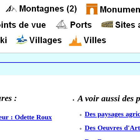
res :
A voir aussi des 
Des paysages agric
teur : Odette Roux
Des Oeuvres d'Art 