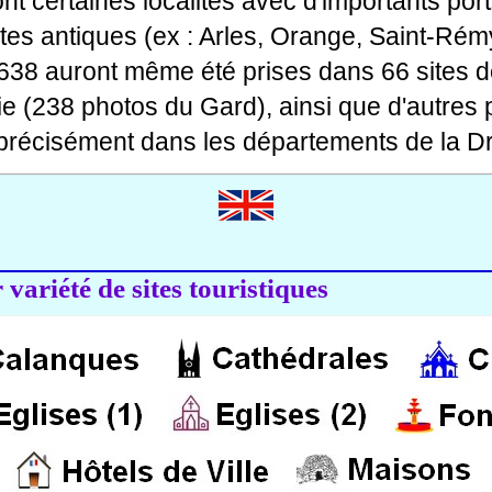
 dont certaines localités avec d'importants po
ites antiques (ex : Arles, Orange, Saint-Rémy
 638 auront même été prises dans 66 sites d
ie (238 photos du Gard), ainsi que d'autres
précisément dans les départements de la Dr
variété de sites touristiques