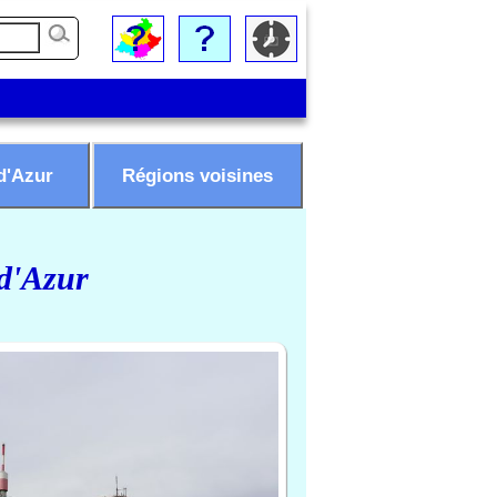
d'Azur
Régions voisines
 d'Azur