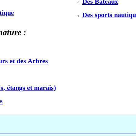
Des Bateaux
stique
Des sports nautiqu
nature :
urs et des Arbres
s, étangs et marais)
s