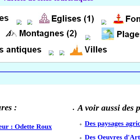
res :
A voir aussi des 
Des paysages agric
teur : Odette Roux
Des Oeuvres d'Art 