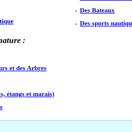
Des Bateaux
stique
Des sports nautiqu
nature :
urs et des Arbres
s, étangs et marais)
s