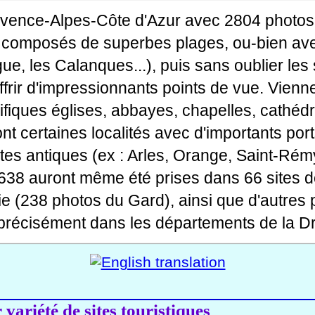
ovence-Alpes-Côte d'Azur avec 2804 photos
tes composés de superbes plages, ou-bien av
gue, les Calanques...), puis sans oublier le
rir d'impressionnants points de vue. Viennen
fiques églises, abbayes, chapelles, cathédr
 dont certaines localités avec d'importants po
ites antiques (ex : Arles, Orange, Saint-Rémy
 638 auront même été prises dans 66 sites d
ie (238 photos du Gard), ainsi que d'autres
précisément dans les départements de la Dr
variété de sites touristiques