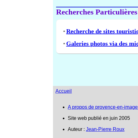
Recherches Particulières
Recherche de sites touristi
*
Galeries photos via des mi
*
Accueil
A propos de provence-en-image
Site web publié en juin 2005
Auteur :
Jean-Pierre Roux