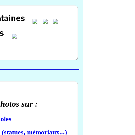
photos sur :
oles
(statues, mémoriaux...)