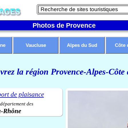
Photos de Provence
ne
Vaucluse
Alpes du Sud
Côte 
rez la région Provence-Alpes-Côte
 département des
u-Rhône