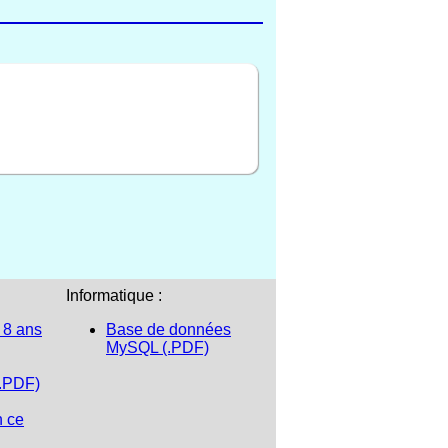
Informatique :
 8 ans
Base de données
MySQL (.PDF)
(.PDF)
n ce