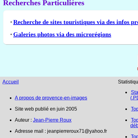
Recherches Particulières
Recherche de sites touristiques via des infos pr
*
Galeries photos via des microrégions
*
Accueil
Statistiq
Sta
A propos de provence-en-images
(.P
Site web publié en juin 2005
To
Auteur :
Jean-Pierre Roux
Top
déb
Adresse mail :
jeanpierreroux71@yahoo.fr
To