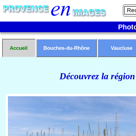
Phot
Accueil
Bouches-du-Rhône
Vaucluse
Découvrez la région