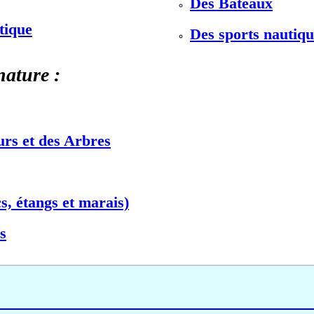
Des Bateaux
stique
Des sports nautiqu
nature :
urs et des Arbres
s, étangs et marais)
s