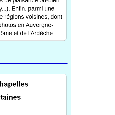
rts de plaisance ou-bien
...). Enfin, parmi une
e régions voisines, dont
 photos en Auvergne-
ôme et de l'Ardèche.