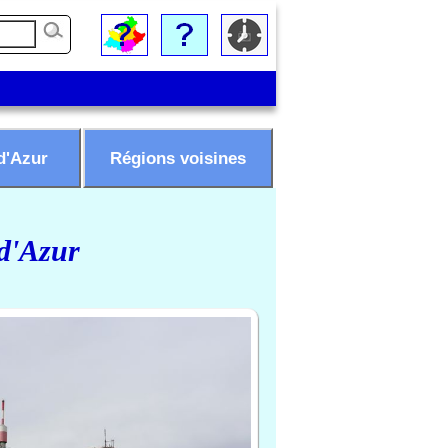
d'Azur
Régions voisines
 d'Azur