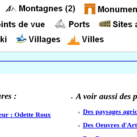
res :
A voir aussi des 
Des paysages agric
teur : Odette Roux
Des Oeuvres d'Art 