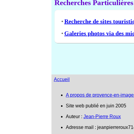
Recherches Particulières
Recherche de sites touristi
*
Galeries photos via des mi
*
Accueil
A propos de provence-en-image
Site web publié en juin 2005
Auteur :
Jean-Pierre Roux
Adresse mail :
jeanpierreroux7