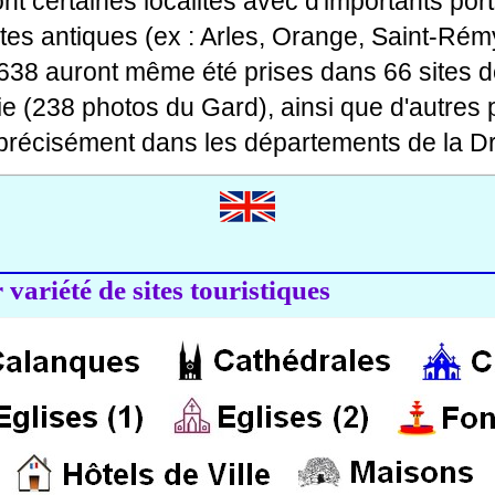
 dont certaines localités avec d'importants po
ites antiques (ex : Arles, Orange, Saint-Rémy
 638 auront même été prises dans 66 sites d
ie (238 photos du Gard), ainsi que d'autres
précisément dans les départements de la Dr
variété de sites touristiques