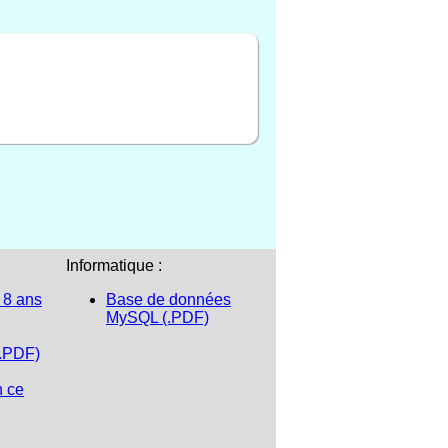
Informatique :
 8 ans
Base de données
MySQL (.PDF)
(.PDF)
n ce