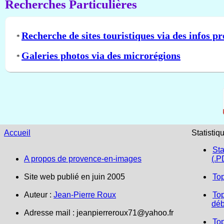
Recherches Particulières
Recherche de sites touristiques via des infos pr
*
Galeries photos via des microrégions
*
Accueil
Statistiq
Sta
A propos de provence-en-images
(.P
Site web publié en juin 2005
To
Auteur :
Jean-Pierre Roux
Top
déb
Adresse mail :
jeanpierreroux71@yahoo.fr
To