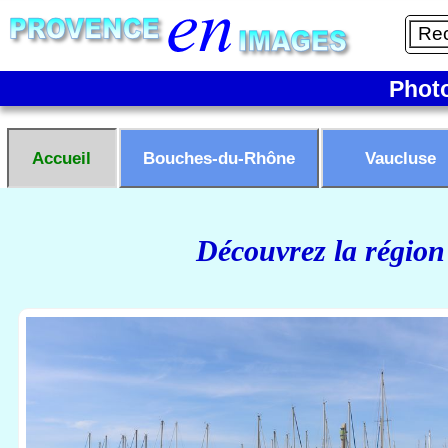
Phot
Accueil
Bouches-du-Rhône
Vaucluse
Découvrez la région