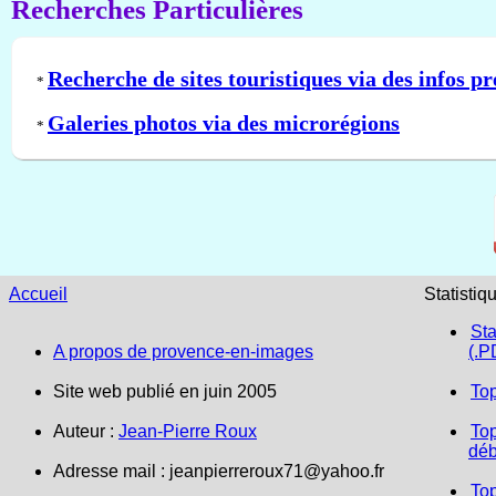
Recherches Particulières
Recherche de sites touristiques via des infos pr
*
Galeries photos via des microrégions
*
Accueil
Statistiq
Sta
A propos de provence-en-images
(.P
Site web publié en juin 2005
To
Auteur :
Jean-Pierre Roux
Top
déb
Adresse mail :
jeanpierreroux71@yahoo.fr
To