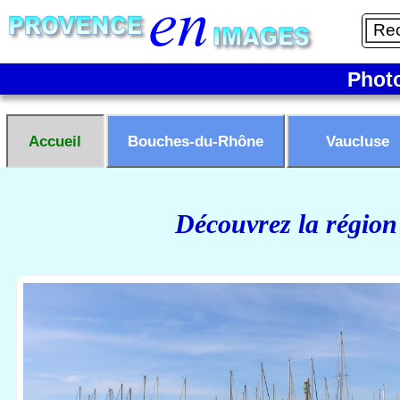
Phot
Accueil
Bouches-du-Rhône
Vaucluse
Découvrez la région