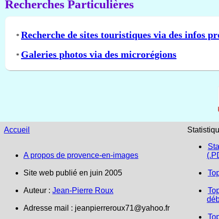
Recherches Particulières
Recherche de sites touristiques via des infos pr
*
Galeries photos via des microrégions
*
Accueil
Statistiq
Sta
A propos de provence-en-images
(.P
Site web publié en juin 2005
To
Auteur :
Jean-Pierre Roux
Top
déb
Adresse mail :
jeanpierreroux71@yahoo.fr
To