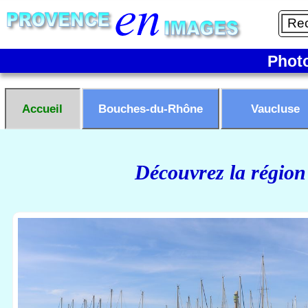
Phot
Accueil
Bouches-du-Rhône
Vaucluse
Découvrez la région