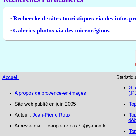
Recherche de sites touristiques via des infos pr
*
Galeries photos via des microrégions
*
Accueil
Statistiq
Sta
A propos de provence-en-images
(.P
Site web publié en juin 2005
To
Auteur :
Jean-Pierre Roux
Top
déb
Adresse mail :
jeanpierreroux71@yahoo.fr
To