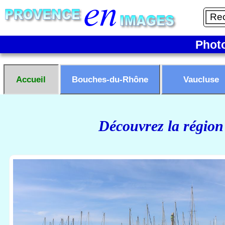
Phot
Accueil
Bouches-du-Rhône
Vaucluse
Découvrez la région