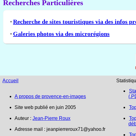
Recherches Particulières
Recherche de sites touristiques via des infos pr
*
Galeries photos via des microrégions
*
Accueil
Statistiq
Sta
A propos de provence-en-images
(.P
Site web publié en juin 2005
To
Auteur :
Jean-Pierre Roux
Top
déb
Adresse mail :
jeanpierreroux71@yahoo.fr
To