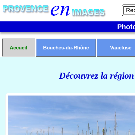
Phot
Accueil
Bouches-du-Rhône
Vaucluse
Découvrez la région