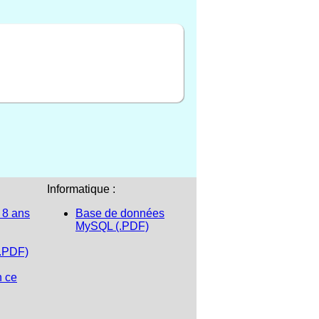
Informatique :
 8 ans
Base de données
MySQL (.PDF)
(.PDF)
n ce