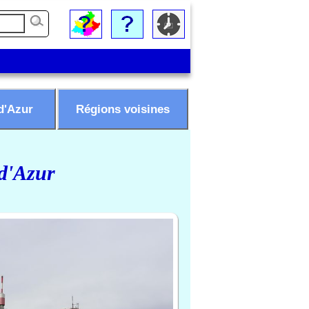
d'Azur
Régions voisines
 d'Azur