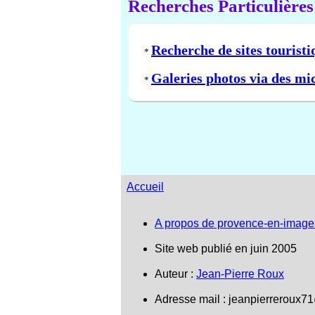
Recherches Particulières
Recherche de sites touristi
*
Galeries photos via des mi
*
Accueil
A propos de provence-en-image
Site web publié en juin 2005
Auteur :
Jean-Pierre Roux
Adresse mail :
jeanpierreroux7