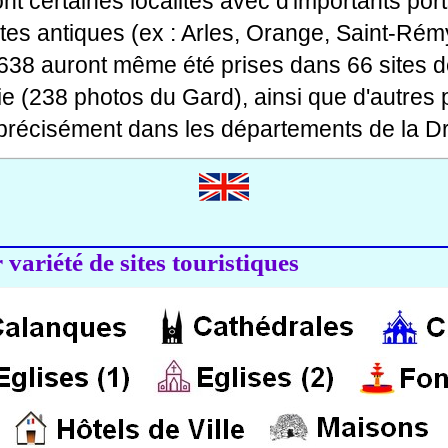
 dont certaines localités avec d'importants po
ites antiques (ex : Arles, Orange, Saint-Rémy
 638 auront même été prises dans 66 sites d
ie (238 photos du Gard), ainsi que d'autres
précisément dans les départements de la Dr
variété de sites touristiques