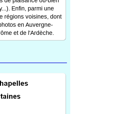
rts de plaisance ou-bien
...). Enfin, parmi une
e régions voisines, dont
 photos en Auvergne-
ôme et de l'Ardèche.