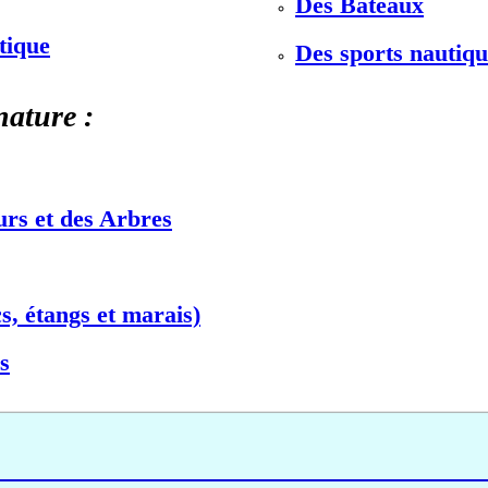
Des Bateaux
stique
Des sports nautiqu
nature :
urs et des Arbres
s, étangs et marais)
s