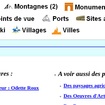
res :
A voir aussi des 
Des paysages agric
teur : Odette Roux
Des Oeuvres d'Art 