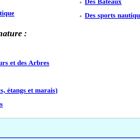
Des Bateaux
stique
Des sports nautiqu
nature :
urs et des Arbres
s, étangs et marais)
s