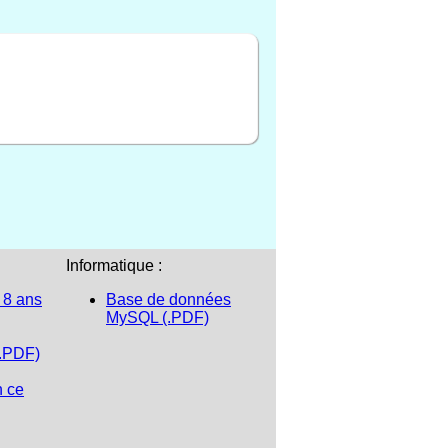
Informatique :
 8 ans
Base de données
MySQL (.PDF)
(.PDF)
n ce