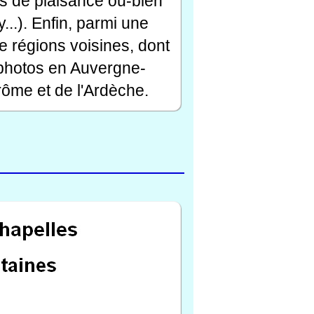
rts de plaisance ou-bien
...). Enfin, parmi une
e régions voisines, dont
 photos en Auvergne-
ôme et de l'Ardèche.