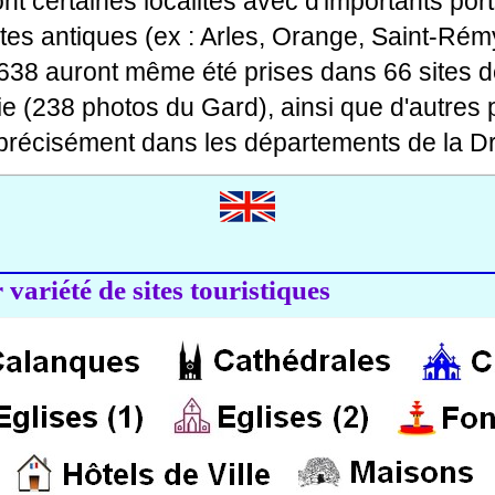
 dont certaines localités avec d'importants po
ites antiques (ex : Arles, Orange, Saint-Rémy
 638 auront même été prises dans 66 sites d
ie (238 photos du Gard), ainsi que d'autres
précisément dans les départements de la Dr
variété de sites touristiques