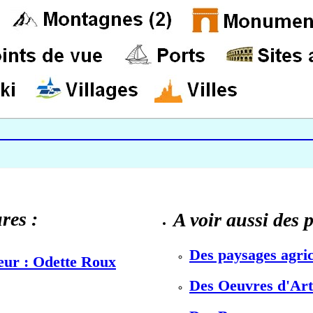
res :
A voir aussi des 
Des paysages agric
teur : Odette Roux
Des Oeuvres d'Art 