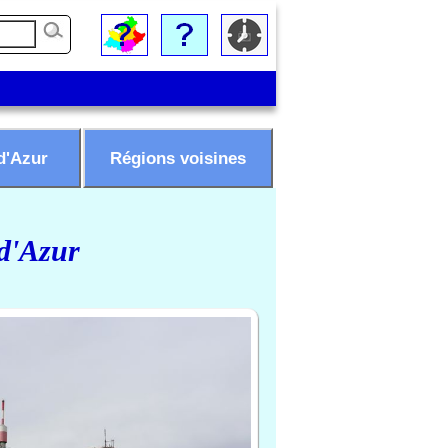
d'Azur
Régions voisines
 d'Azur