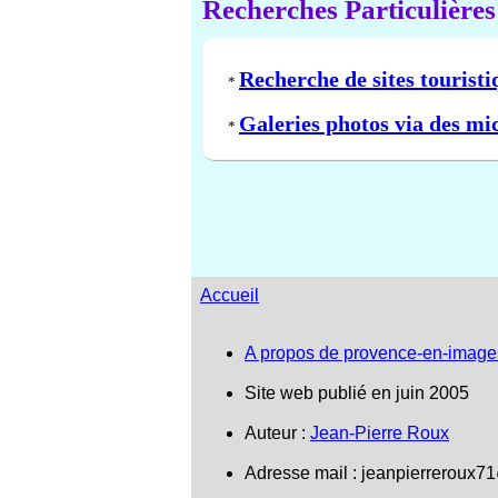
Recherches Particulières
Recherche de sites touristi
*
Galeries photos via des mi
*
Accueil
A propos de provence-en-image
Site web publié en juin 2005
Auteur :
Jean-Pierre Roux
Adresse mail :
jeanpierreroux7