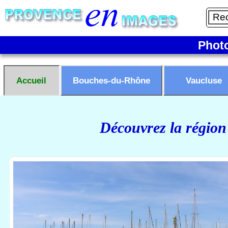
Phot
Accueil
Bouches-du-Rhône
Vaucluse
Découvrez la région