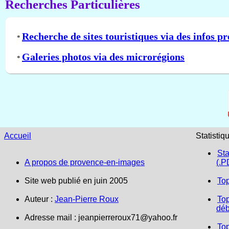
Recherches Particulières
Recherche de sites touristiques via des infos pr
*
Galeries photos via des microrégions
*
Accueil
Statistiq
Sta
A propos de provence-en-images
(.P
Site web publié en juin 2005
To
Auteur :
Jean-Pierre Roux
Top
déb
Adresse mail :
jeanpierreroux71@yahoo.fr
To