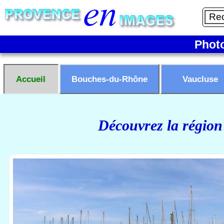
Phot
Accueil
Bouches-du-Rhône
Vaucluse
Découvrez la région