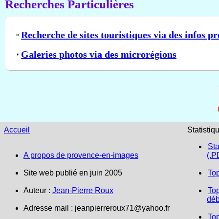
Recherches Particulières
Recherche de sites touristiques via des infos pr
*
Galeries photos via des microrégions
*
Accueil
Statistiq
Sta
A propos de provence-en-images
(.P
Site web publié en juin 2005
To
Auteur :
Jean-Pierre Roux
Top
déb
Adresse mail :
jeanpierreroux71@yahoo.fr
To