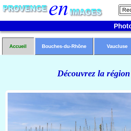
Phot
Accueil
Bouches-du-Rhône
Vaucluse
Découvrez la région