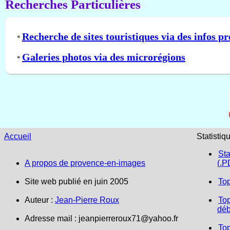
Recherches Particulières
Recherche de sites touristiques via des infos pr
*
Galeries photos via des microrégions
*
Accueil
Statistiq
Sta
A propos de provence-en-images
(.P
Site web publié en juin 2005
To
Auteur :
Jean-Pierre Roux
Top
déb
Adresse mail :
jeanpierreroux71@yahoo.fr
To