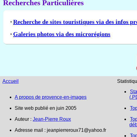
Recherches Particulières
Recherche de sites touristiques via des infos pr
*
Galeries photos via des microrégions
*
Accueil
Statistiq
Sta
A propos de provence-en-images
(.P
Site web publié en juin 2005
To
Auteur :
Jean-Pierre Roux
Top
déb
Adresse mail :
jeanpierreroux71@yahoo.fr
To