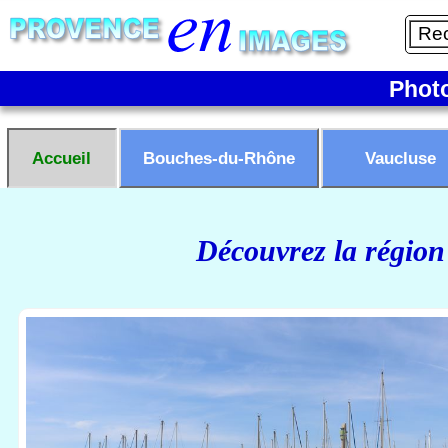
Phot
Accueil
Bouches-du-Rhône
Vaucluse
Découvrez la région