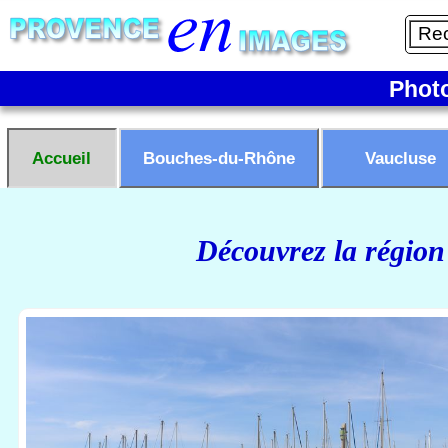
Phot
Accueil
Bouches-du-Rhône
Vaucluse
Découvrez la région