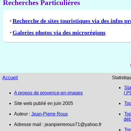
Recherches Particulières
Recherche de sites touristiques via des infos pr
*
Galeries photos via des microrégions
*
Accueil
Statistiq
Sta
A propos de provence-en-images
(.P
Site web publié en juin 2005
To
Auteur :
Jean-Pierre Roux
Top
déb
Adresse mail :
jeanpierreroux71@yahoo.fr
To