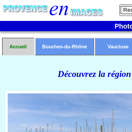
Phot
Accueil
Bouches-du-Rhône
Vaucluse
Découvrez la région