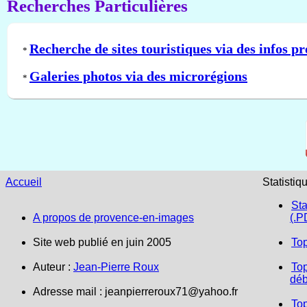
Recherches Particulières
Recherche de sites touristiques via des infos pr
*
Galeries photos via des microrégions
*
Accueil
Statistiq
Sta
A propos de provence-en-images
(.P
Site web publié en juin 2005
To
Auteur :
Jean-Pierre Roux
Top
déb
Adresse mail :
jeanpierreroux71@yahoo.fr
To