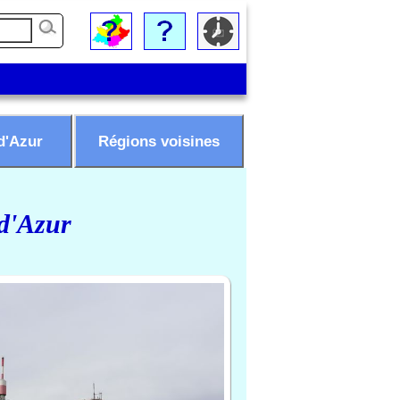
d'Azur
Régions voisines
 d'Azur