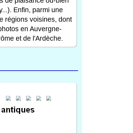
rts de plaisance ou-bien
...). Enfin, parmi une
e régions voisines, dont
 photos en Auvergne-
ôme et de l'Ardèche.