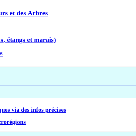
urs et des Arbres
s, étangs et marais)
s
ques via des infos précises
crorégions