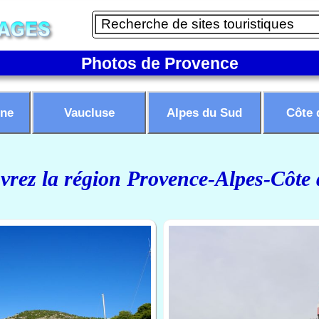
Photos de Provence
ne
Vaucluse
Alpes du Sud
Côte 
rez la région Provence-Alpes-Côte