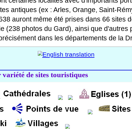
 dont certaines localités avec d'importants po
ites antiques (ex : Arles, Orange, Saint-Rémy
 638 auront même été prises dans 66 sites d
ie (238 photos du Gard), ainsi que d'autres
précisément dans les départements de la Dr
variété de sites touristiques