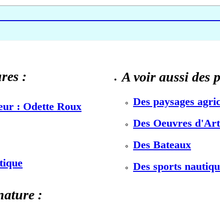
res :
A voir aussi des 
Des paysages agric
teur : Odette Roux
Des Oeuvres d'Art 
Des Bateaux
stique
Des sports nautiqu
nature :