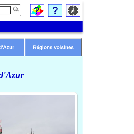
d'Azur
Régions voisines
 d'Azur