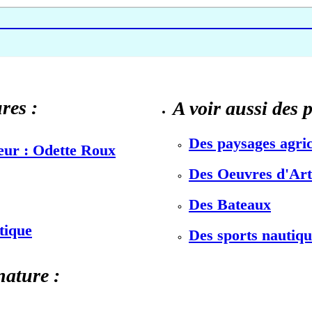
res :
A voir aussi des 
Des paysages agric
teur : Odette Roux
Des Oeuvres d'Art 
Des Bateaux
stique
Des sports nautiqu
nature :