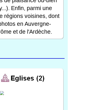
rts de plaisance ou-bien
...). Enfin, parmi une
e régions voisines, dont
 photos en Auvergne-
ôme et de l'Ardèche.