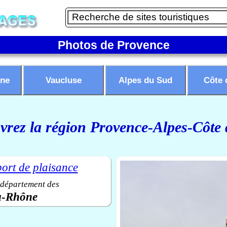
Photos de Provence
ne
Vaucluse
Alpes du Sud
Côte 
rez la région Provence-Alpes-Côte
 département des
u-Rhône