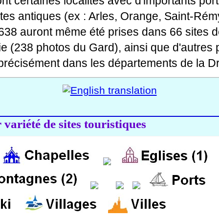
 dont certaines localités avec d'importants po
ites antiques (ex : Arles, Orange, Saint-Rémy
 638 auront même été prises dans 66 sites d
ie (238 photos du Gard), ainsi que d'autres
précisément dans les départements de la Dr
variété de sites touristiques