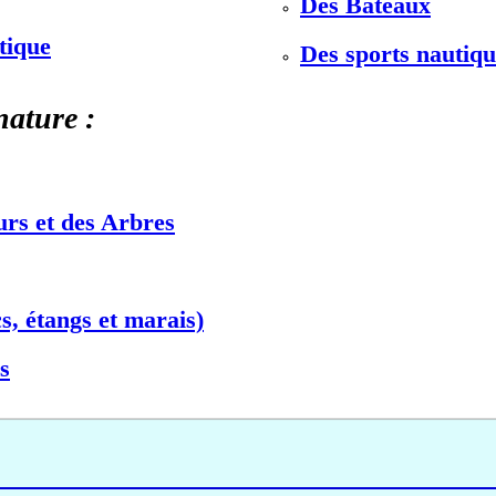
Des Bateaux
stique
Des sports nautiqu
nature :
urs et des Arbres
s, étangs et marais)
s