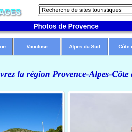
Photos de Provence
ne
Vaucluse
Alpes du Sud
Côte 
rez la région Provence-Alpes-Côte