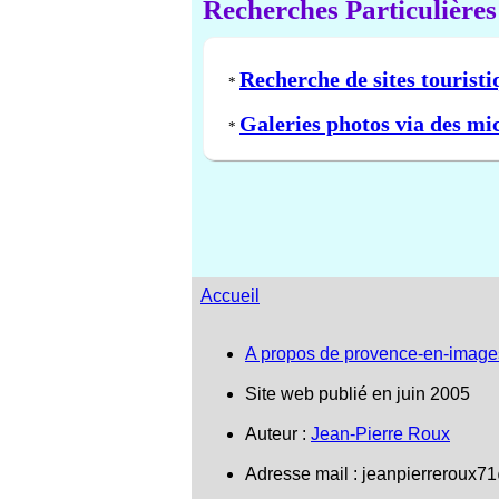
Recherches Particulières
Recherche de sites touristi
*
Galeries photos via des mi
*
Accueil
A propos de provence-en-image
Site web publié en juin 2005
Auteur :
Jean-Pierre Roux
Adresse mail :
jeanpierreroux7