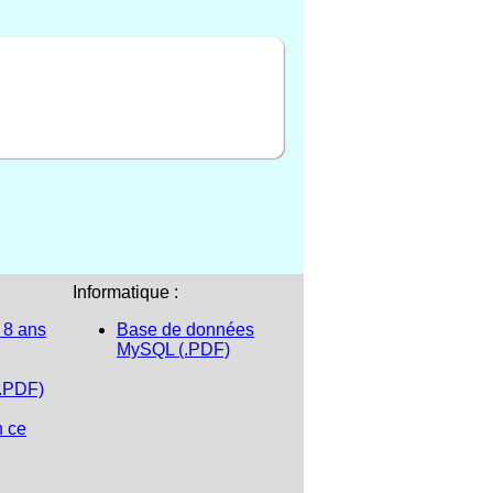
Informatique :
 8 ans
Base de données
MySQL (.PDF)
(.PDF)
n ce