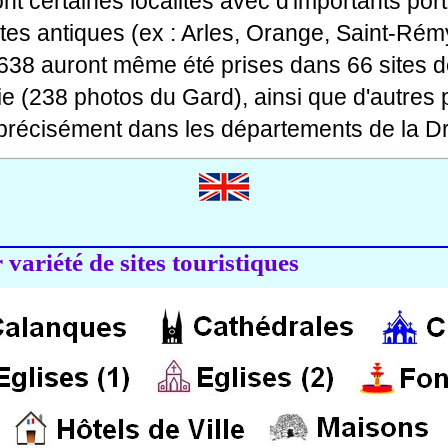
 dont certaines localités avec d'importants po
ites antiques (ex : Arles, Orange, Saint-Rémy
 638 auront même été prises dans 66 sites d
ie (238 photos du Gard), ainsi que d'autres
précisément dans les départements de la Dr
variété de sites touristiques