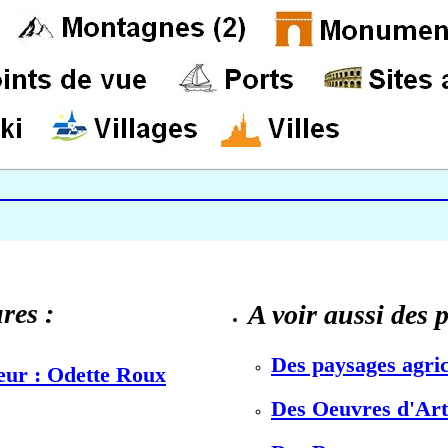
res :
A voir aussi des 
Des paysages agric
teur : Odette Roux
Des Oeuvres d'Art 