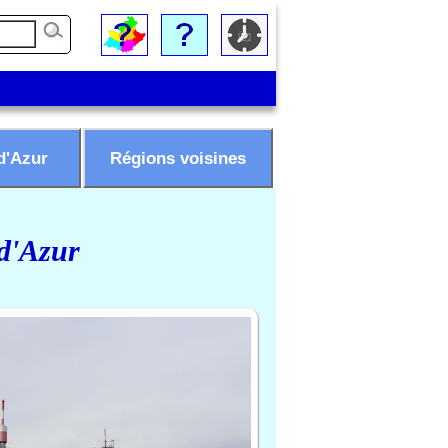
d'Azur
Régions voisines
 d'Azur