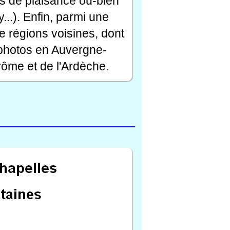
rts de plaisance ou-bien
...). Enfin, parmi une
e régions voisines, dont
 photos en Auvergne-
ôme et de l'Ardèche.