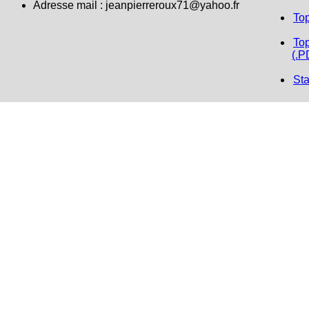
Adresse mail :
jeanpierreroux71@yahoo.fr
To
Top
(.P
Sta