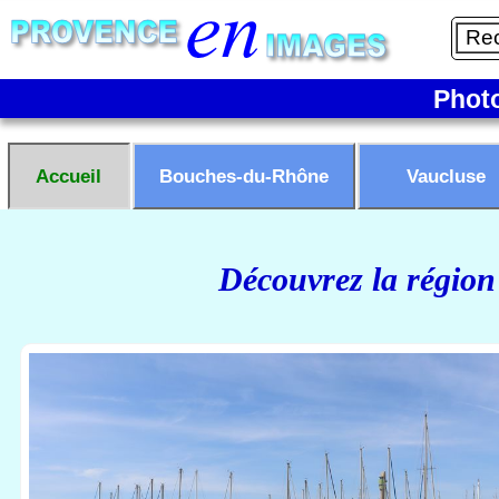
Phot
Accueil
Bouches-du-Rhône
Vaucluse
Découvrez la région