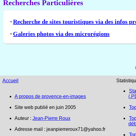
Recherches Particulières
Recherche de sites touristiques via des infos pr
*
Galeries photos via des microrégions
*
Accueil
Statistiq
Sta
A propos de provence-en-images
(.P
Site web publié en juin 2005
To
Auteur :
Jean-Pierre Roux
Top
déb
Adresse mail :
jeanpierreroux71@yahoo.fr
To