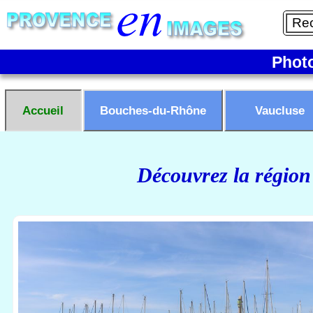
Phot
Accueil
Bouches-du-Rhône
Vaucluse
Découvrez la région