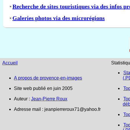
Recherche de sites touristiques via des infos pr
*
Galeries photos via des microrégions
*
Accueil
Statistiq
Sta
A propos de provence-en-images
(.P
Site web publié en juin 2005
To
Auteur :
Jean-Pierre Roux
Top
déb
Adresse mail :
jeanpierreroux71@yahoo.fr
To
Top