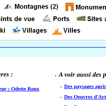
res :
A voir aussi des 
Des paysages agric
teur : Odette Roux
Des Oeuvres d'Art 