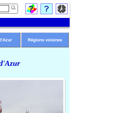
d'Azur
Régions voisines
 d'Azur