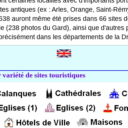
 dont certaines localités avec d'importants po
ites antiques (ex : Arles, Orange, Saint-Rémy
 638 auront même été prises dans 66 sites d
ie (238 photos du Gard), ainsi que d'autres
précisément dans les départements de la Dr
variété de sites touristiques