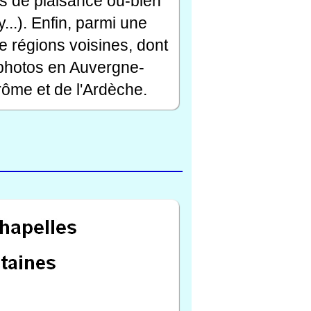
rts de plaisance ou-bien
...). Enfin, parmi une
e régions voisines, dont
 photos en Auvergne-
ôme et de l'Ardèche.