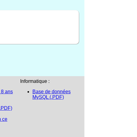
Informatique :
 8 ans
Base de données
MySQL (.PDF)
(.PDF)
n ce