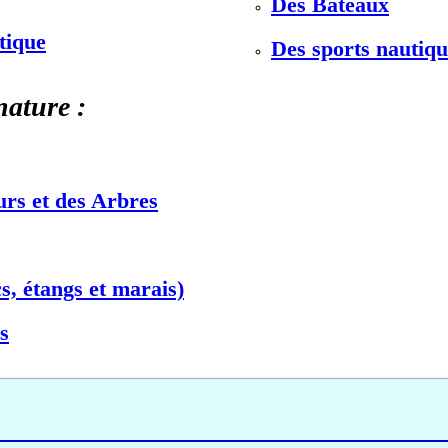
Des Bateaux
stique
Des sports nautiqu
nature :
urs et des Arbres
s, étangs et marais)
s