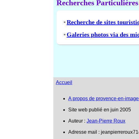
Recherches Particulières
Recherche de sites touristi
*
Galeries photos via des mi
*
Accueil
A propos de provence-en-image
Site web publié en juin 2005
Auteur :
Jean-Pierre Roux
Adresse mail :
jeanpierreroux7