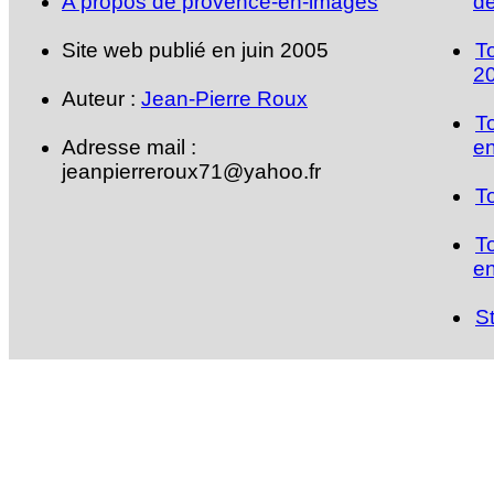
A propos de provence-en-images
de
Site web publié en juin 2005
T
2
Auteur :
Jean-Pierre Roux
T
Adresse mail :
en
jeanpierreroux71@yahoo.fr
T
T
en
S