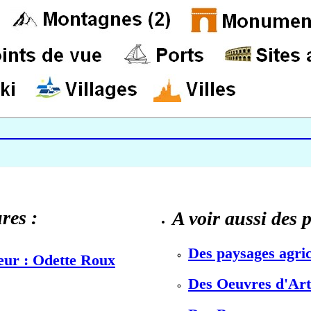
res :
A voir aussi des 
Des paysages agric
teur : Odette Roux
Des Oeuvres d'Art 