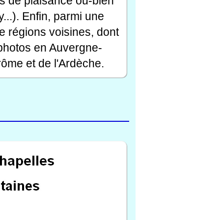
rts de plaisance ou-bien
...). Enfin, parmi une
e régions voisines, dont
 photos en Auvergne-
ôme et de l'Ardèche.