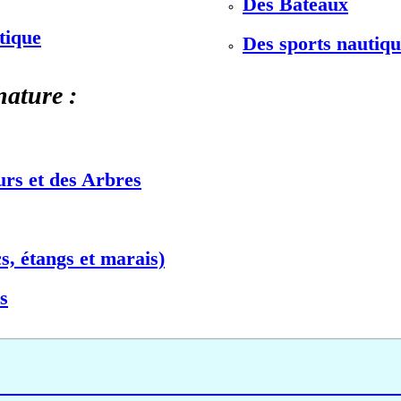
Des Bateaux
stique
Des sports nautiqu
nature :
urs et des Arbres
s, étangs et marais)
s