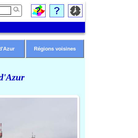
d'Azur
Régions voisines
 d'Azur