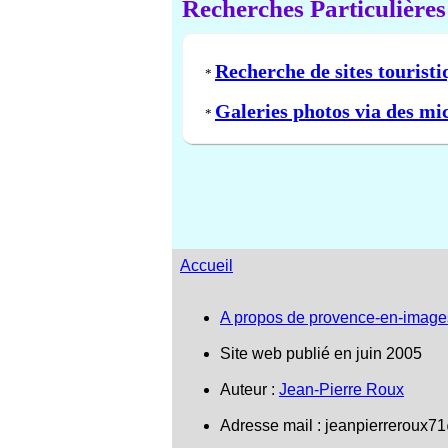
Recherches Particulières
Recherche de sites touristi
*
Galeries photos via des mi
*
Accueil
A propos de provence-en-image
Site web publié en juin 2005
Auteur :
Jean-Pierre Roux
Adresse mail :
jeanpierreroux7