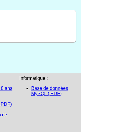
Informatique :
 8 ans
Base de données
MySQL (.PDF)
(.PDF)
n ce