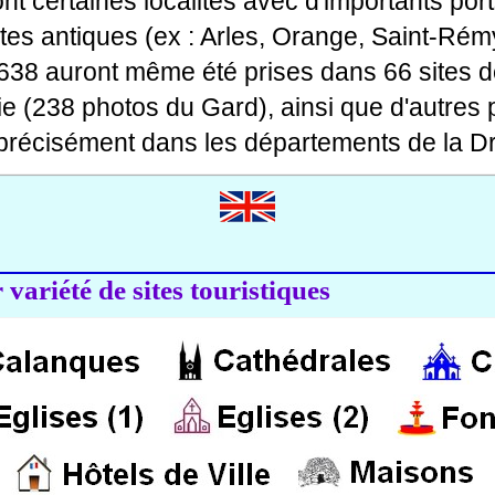
 dont certaines localités avec d'importants po
ites antiques (ex : Arles, Orange, Saint-Rémy
 638 auront même été prises dans 66 sites d
ie (238 photos du Gard), ainsi que d'autres
précisément dans les départements de la Dr
variété de sites touristiques