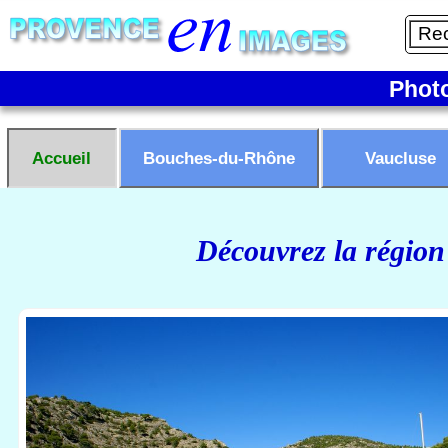
Phot
Accueil
Bouches-du-Rhône
Vaucluse
Découvrez la région