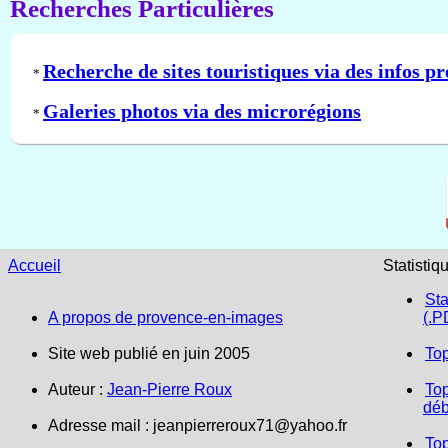
Recherches Particulières
Recherche de sites touristiques via des infos pr
*
Galeries photos via des microrégions
*
Accueil
Statistiq
Sta
A propos de provence-en-images
(.P
Site web publié en juin 2005
To
Auteur :
Jean-Pierre Roux
Top
déb
Adresse mail :
jeanpierreroux71@yahoo.fr
To